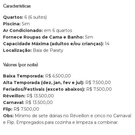
Características
Quartos:
6 (6 suítes)
Piscina:
Sim
Ar Condicionado:
em 6 quartos
Fornece Roupas de Cama e Banho:
Sim
Capacidade Máxima (adultos e/ou crianças):
14
Localização:
Baía de Paraty
Valores (por noite)
Baixa Temporada:
R$ 6.500,00
Alta Temporada (dez, jan, fev e jul):
R$ 7.500,00
Feriados/Festivais (exceto abaixos):
R$ 7.500,00
Réveillon:
R$ 13.500,00
Carnaval:
R$ 13.500,00
Flip:
R$ 7.500,00
Obs:
Mínimo de sete diárias no Réveillon e cinco no Carnaval
e Flip. Empregados para cozinha e limpeza a combinar.