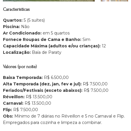
Características
Quartos:
5 (5 suítes)
Piscina:
Não
Ar Condicionado:
em 5 quartos
Fornece Roupas de Cama e Banho:
Sim
Capacidade Máxima (adultos e/ou crianças):
12
Localização:
Baía de Paraty
Valores (por noite)
Baixa Temporada:
R$ 6.500,00
Alta Temporada (dez, jan, fev e jul):
R$ 7.500,00
Feriados/Festivais (exceto abaixos):
R$ 7.500,00
Réveillon:
R$ 13.500,00
Carnaval:
R$ 13.500,00
Flip:
R$ 7.500,00
Obs:
Mínimo de 7 diárias no Réveillon e 5 no Carnaval e Flip.
Empregados para cozinha e limpeza a combinar.