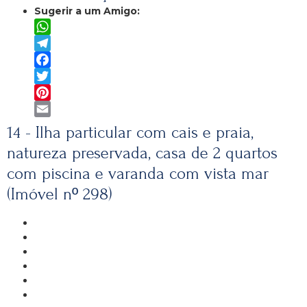
Sugerir a um Amigo:
WhatsApp
Telegram
Facebook
Twitter
Pinterest
Email
14 - Ilha particular com cais e praia,
natureza preservada, casa de 2 quartos
com piscina e varanda com vista mar
(Imóvel nº 298)