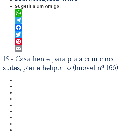
Mais Informações e Fotos »
Sugerir a um Amigo:
WhatsApp
Telegram
Facebook
Twitter
Pinterest
Email
15 - Casa frente para praia com cinco
suítes, píer e heliponto (Imóvel nº 166)