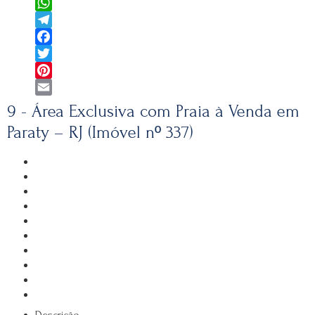
WhatsApp
Telegram
Facebook
Twitter
Pinterest
Email
9 - Área Exclusiva com Praia à Venda em
Paraty – RJ (Imóvel nº 337)