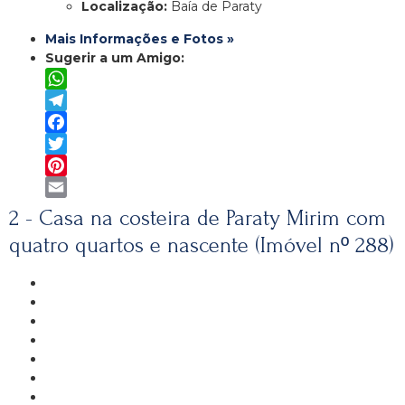
Localização:
Baía de Paraty
Mais Informações e Fotos »
Sugerir a um Amigo:
WhatsApp
Telegram
Facebook
Twitter
Pinterest
Email
2 - Casa na costeira de Paraty Mirim com
quatro quartos e nascente (Imóvel nº 288)