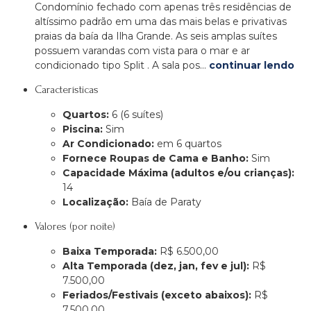
Condomínio fechado com apenas três residências de
altíssimo padrão em uma das mais belas e privativas
praias da baía da Ilha Grande. As seis amplas suítes
possuem varandas com vista para o mar e ar
condicionado tipo Split . A sala pos…
continuar lendo
Características
Quartos:
6 (6 suítes)
Piscina:
Sim
Ar Condicionado:
em 6 quartos
Fornece Roupas de Cama e Banho:
Sim
Capacidade Máxima (adultos e/ou crianças):
14
Localização:
Baía de Paraty
Valores (por noite)
Baixa Temporada:
R$ 6.500,00
Alta Temporada (dez, jan, fev e jul):
R$
7.500,00
Feriados/Festivais (exceto abaixos):
R$
7.500,00