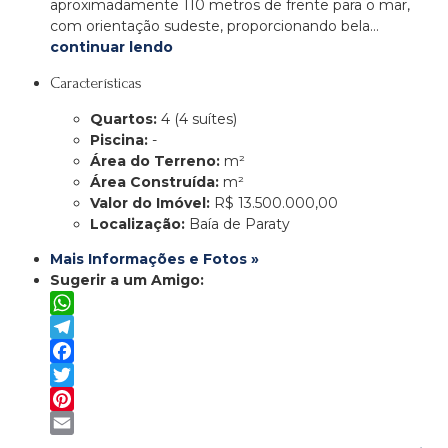
aproximadamente 110 metros de frente para o mar,
com orientação sudeste, proporcionando bela…
continuar lendo
Características
Quartos:
4 (4 suítes)
Piscina:
-
Área do Terreno:
m²
Área Construída:
m²
Valor do Imóvel:
R$ 13.500.000,00
Localização:
Baía de Paraty
Mais Informações e Fotos »
Sugerir a um Amigo:
WhatsApp
Telegram
Facebook
Twitter
Pinterest
Email