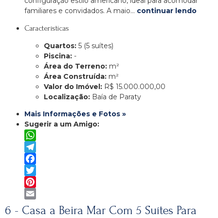
configuração estilo americano, ideal para acomodar
familiares e convidados. A maio…
continuar lendo
Características
Quartos:
5 (5 suítes)
Piscina:
-
Área do Terreno:
m²
Área Construída:
m²
Valor do Imóvel:
R$ 15.000.000,00
Localização:
Baía de Paraty
Mais Informações e Fotos »
Sugerir a um Amigo:
WhatsApp
Telegram
Facebook
Twitter
Pinterest
Email
6 - Casa a Beira Mar Com 5 Suítes Para