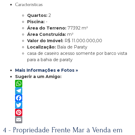
Características
Quartos:
2
Piscina:
-
Área do Terreno:
77392 m²
Área Construída:
m²
Valor do Imóvel:
R$ 11.000.000,00
Localização:
Baía de Paraty
casa de caseiro acesso somente por barco vista
para a bahia de paraty
Mais Informações e Fotos »
Sugerir a um Amigo:
WhatsApp
Telegram
Facebook
Twitter
Pinterest
Email
4 - Propriedade Frente Mar à Venda em