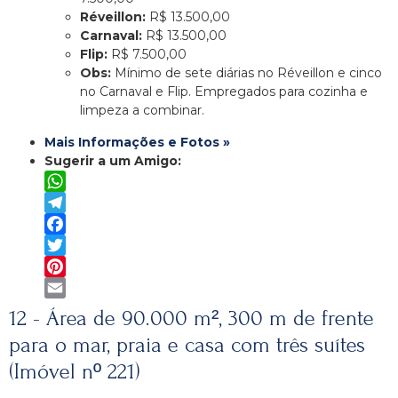
Réveillon:
R$ 13.500,00
Carnaval:
R$ 13.500,00
Flip:
R$ 7.500,00
Obs:
Mínimo de sete diárias no Réveillon e cinco
no Carnaval e Flip. Empregados para cozinha e
limpeza a combinar.
Mais Informações e Fotos »
Sugerir a um Amigo:
WhatsApp
Telegram
Facebook
Twitter
Pinterest
Email
12 - Área de 90.000 m², 300 m de frente
para o mar, praia e casa com três suítes
(Imóvel nº 221)