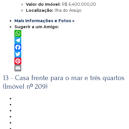
Valor do Imóvel:
R$ 6.400.000,00
Localização:
Ilha do Araújo
Mais Informações e Fotos »
Sugerir a um Amigo:
WhatsApp
Telegram
Facebook
Twitter
Pinterest
Email
13 - Casa frente para o mar e três quartos
(Imóvel nº 209)