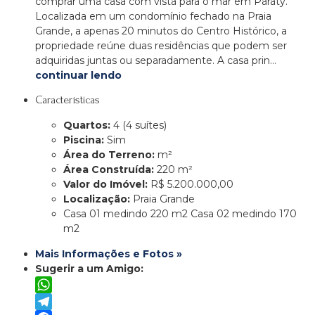
comprar uma casa com vista para o mar em Paraty.
Localizada em um condomínio fechado na Praia
Grande, a apenas 20 minutos do Centro Histórico, a
propriedade reúne duas residências que podem ser
adquiridas juntas ou separadamente. A casa prin…
continuar lendo
Características
Quartos:
4 (4 suítes)
Piscina:
Sim
Área do Terreno:
m²
Área Construída:
220 m²
Valor do Imóvel:
R$ 5.200.000,00
Localização:
Praia Grande
Casa 01 medindo 220 m2 Casa 02 medindo 170
m2
Mais Informações e Fotos »
Sugerir a um Amigo:
WhatsApp